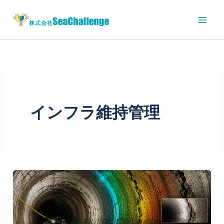
内
容
を
ス
キ
ッ
プ
インフラ維持管理