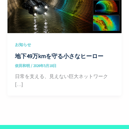
お知らせ
地下49万kmを守る小さなヒーロー
依田和明
/
2026年5月18日
日常を支える、見えない巨大ネットワーク
[…]