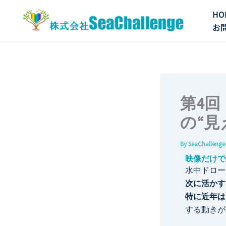
内
HO
容
お
を
ス
キ
ッ
プ
第4回
の“見
By
SeaChalleng
映像だけで
水中ドロー
次に活かす
特に近年は
する動きが