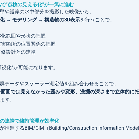
化で“点検の見える化”が一気に進む
壁や護岸の水中部分を撮影した映像から、
化 → モデリング → 構造物の3D表示
を行うことで、
劣化範囲や形状の把握
被害箇所の位置関係の把握
改修設計との連携
可視化”が可能になります。
群データやスケーラー測定値を組み合わせることで、
平面図では見えなかった歪みや変形、洗掘の深さまで立体的に
ます。
IMとの連携で維持管理が効率化
するBIM/CIM（Building/Construction Information Mode