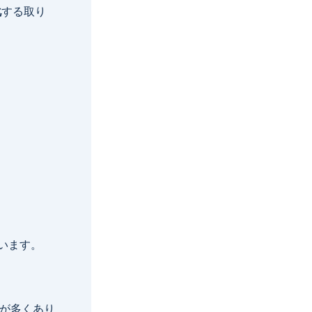
化
する取り
います。
が多くあり