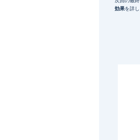
次回の最終
効果
を詳し