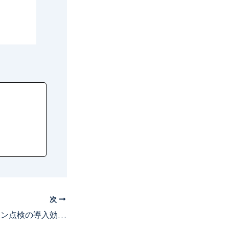
次
第5回：水中ドローン点検の導入効果とは？コスト・人手不足・安全性の課題を解決