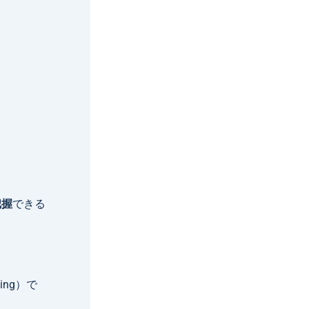
把握
できる
ling）で