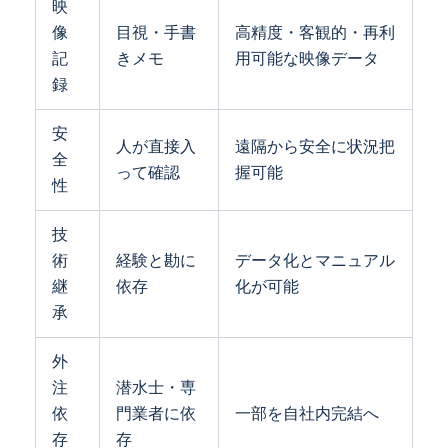
映
像
目視・手書
高精度・客観的・再利
記
きメモ
用可能な映像データ
録
安
人が直接入
遠隔から安全に状況把
全
って確認
握可能
性
技
術
経験と勘に
データ化とマニュアル
継
依存
化が可能
承
外
注
潜水士・専
依
門業者に依
一部を自社内完結へ
存
存