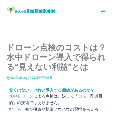
内
容
を
ス
キ
ッ
プ
ドローン点検のコストは？
水中ドローン導入で得られ
る“見えない利益”とは
By
SeaChallenge
/
2025年7月28日
安くはない、けれど導入する価値があるのか？
水中ドローンによる点検は、決して「コスト削減目
的」の技術ではありません。
むしろ、初期投資や操縦ノウハウの習得を考える