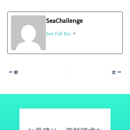
SeaChallenge
See Full Bio
前
次