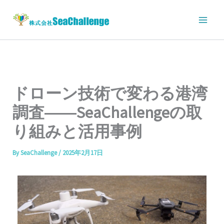
内
容
を
ス
キ
ッ
プ
ドローン技術で変わる港湾
調査――SeaChallengeの取
り組みと活用事例
By
SeaChallenge
/
2025年2月17日